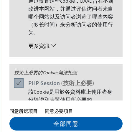
通过设置这些
cookie
，
DAAD
旨在不断
改进本网站，并通过评估访问者来自
哪个网站以及访问者浏览了哪些内容
（多长时间）来分析访问者的使用行
为。
更多資訊
© Hochschule Reutlingen ESB Business School
PHP
技術上必要的Cookies無法拒絕
Session
Are you looking to study at a German
PHP
Session
(技術上必要)
university that will launch your
該
Cookie
是用於各資料庫上使用者身
份驗證和表單使用所必要的。
international career? Join us at ESB
同意所選項目
同意必要項目
Business School for a top-tier education!
更多資訊
全部同意