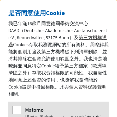
直接前往內容
DE
中文
黑暗模
SEITE AUF DEUTSCH 
是否同意使用
Cookie
我已年滿16歲且同意德國學術交流中心
DAAD（Deutscher Akademischer Austauschdienst
e.V., Kennedyallee, 53175 Bonn
）及
第三方機構透
過
Cookies
存取我瀏覽網站的所有資料。我瞭解我
德国高校课程广告
能將個別用途及第三方機構從下列清單刪除，並
將其排除在個資允許使用範圍之外。我也清楚地
瞭解並同意特定
Cookie
給予第三方國家（歐洲經
濟區之外）存取我資訊權限的可能性。我自願性
Get a truly international
地同意上述個資的使用，也瞭解我隨時能於
education!
Cookie
設定中撤回權限。此與
個人資料保護聲明
相關。
Matomo
Matomo