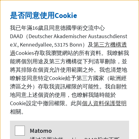
直接前往內容
DE
中文
黑暗模
SEITE AUF DEUTSCH 
是否同意使用
Cookie
我已年滿16歲且同意德國學術交流中心
DAAD（Deutscher Akademischer Austauschdienst
e.V., Kennedyallee, 53175 Bonn
）及
第三方機構透
過
Cookies
存取我瀏覽網站的所有資料。我瞭解我
首页
能將個別用途及第三方機構從下列清單刪除，並
將其排除在個資允許使用範圍之外。我也清楚地
瞭解並同意特定
Cookie
給予第三方國家（歐洲經
濟區之外）存取我資訊權限的可能性。我自願性
在德国留学与研究
地同意上述個資的使用，也瞭解我隨時能於
Cookie
設定中撤回權限。此與
個人資料保護聲明
相關。
Matomo
Matomo