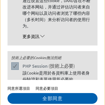
通过设置这些
cookie
，
DAAD
旨在不断
改进本网站，并通过评估访问者来自
哪个网站以及访问者浏览了哪些内容
（多长时间）来分析访问者的使用行
为。
更多資訊
© DAAD/Hüttermann
您想去德国留学吗？太棒了！
PHP
技術上必要的Cookies無法拒絕
Session
PHP
Session
(技術上必要)
我们对此十分高兴！您还不了解留学德国有什
該
Cookie
是用於各資料庫上使用者身
么优势？德国的高等教育体系是怎样建构的？
份驗證和表單使用所必要的。
您还不清楚去德国留学需要具备什么条件？如
同意所選項目
同意必要項目
更多資訊
何申请去德国留学？或者，您对如何资助您的
全部同意
留学生活或对外国留学生如何在德国生活抱有