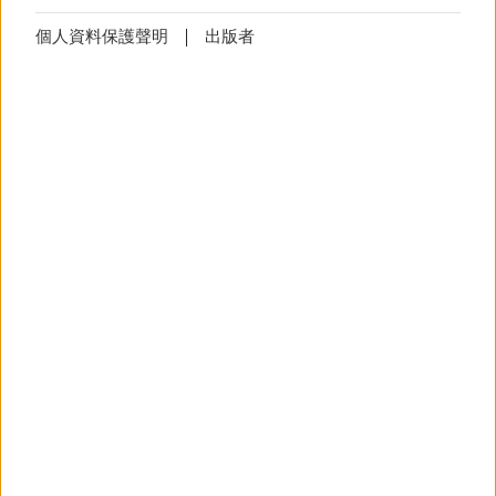
疑问。我们很乐意为您提供帮助！
Cookie
技術上必要的Cookies無法拒絕
設定
個人資料保護聲明
出版者
Cookie
設定
(技術上必要)
該
Cookie
將儲存您的
Cookie
設定，避
免您每次造訪網頁時顯示
Cookie
使用
之說明。
更多資訊
通知
技術上必要的Cookies無法拒絕
©
版
通知
(技術上必要)
留学德国
这些 cookie 会保存您的设置，并阻止
DAAD答中国学生100问
以弹出窗口（异常信息、横幅）的形
式每天多次显示信息。
在这里，我们的100问告诉你如何申请德国大学以
及顺利地计划你在德国的生活。
更多資訊