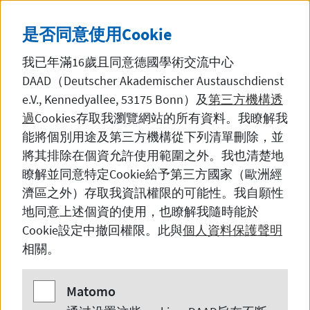
直接前往內容
DE
中文
黑暗模
SEITE AUF DEUTSCH 
是否同意使用
Cookie
我已年滿16歲且同意德國學術交流中心
DAAD（Deutscher Akademischer Austauschdienst
e.V., Kennedyallee, 53175 Bonn
）及
第三方機構透
過
Cookies
存取我瀏覽網站的所有資料。我瞭解我
在德国留学
能將個別用途及第三方機構從下列清單刪除，並
將其排除在個資允許使用範圍之外。我也清楚地
瞭解並同意特定
Cookie
給予第三方國家（歐洲經
濟區之外）存取我資訊權限的可能性。我自願性
给国际中学学生的信息
地同意上述個資的使用，也瞭解我隨時能於
Cookie
設定中撤回權限。此與
個人資料保護聲明
相關。
Matomo
Matomo