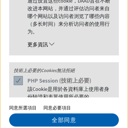
通过设置这些
cookie
，
DAAD
旨在不断
改进本网站，并通过评估访问者来自
哪个网站以及访问者浏览了哪些内容
（多长时间）来分析访问者的使用行
为。
更多資訊
© DAAD Peking
PHP
技術上必要的Cookies無法拒絕
Session
PHP
Session
(技術上必要)
持有其他国家中学毕业文凭的高中毕业生也可
該
Cookie
是用於各資料庫上使用者身
以获得德国大学入学资格，获得由国际文凭组
份驗證和表單使用所必要的。
织（IBO）颁发的IB文凭或者英国高中课程（A-
同意所選項目
同意必要項目
更多資訊
Level）文凭的高中毕业生，在满足了一定条件
全部同意
的前提下可获得德国大学的入学资格。根据德