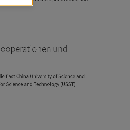
dert,
ch
lkooperationen und
ie East China University of Science and
 for Science and Technology (USST)
dass
)