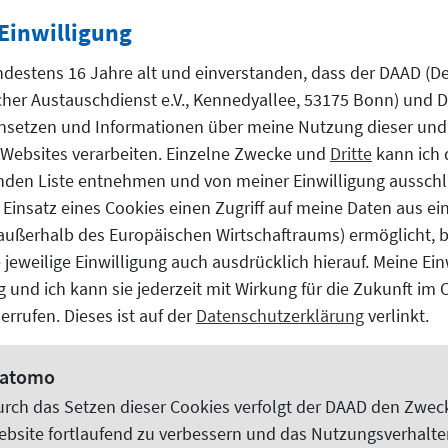
anjing: Träume beflügeln
Einwilligung
che Akademische Austauschdienst (DAAD) gemeinsam mit Vert
ndestens 16 Jahre alt und einverstanden, dass der DAAD (D
th und der Universität Hamburg auf eine Vortragsreise nach 
er Austauschdienst e.V., Kennedyallee, 53175 Bonn) und Dr
nsetzen und Informationen über meine Nutzung dieser und
Websites
verarbeiten. Einzelne Zwecke und
Dritte
kann ich 
nden Liste entnehmen und von meiner Einwilligung ausschl
 Einsatz eines Cookies einen Zugriff auf meine Daten aus e
5 und dem China Study Abroad For
(außerhalb des Europäischen Wirtschaftraums) ermöglicht, 
 jeweilige Einwilligung auch ausdrücklich hierauf. Meine Ein
lle Peking bei der Eröffnung der China International Educat
lig und ich kann sie jederzeit mit Wirkung für die Zukunft im
oad Forum (CSAF 2025) in Peking dabei. Die Veranstaltungen
errufen. Dieses ist auf der
Datenschutzerklärung
verlinkt.
und fanden in Pekings China National Convention Center sta
gzhou weiter, wo sie am 20. April ihren Abschluss fand.
atomo
urch das Setzen dieser
Cookies
verfolgt der DAAD den Zweck
ebsite
fortlaufend zu verbessern und das Nutzungsverhalte