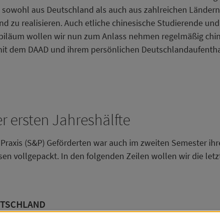
 sowohl aus Deutschland als auch aus zahlreichen Ländern
nd zu realisieren. Auch etliche chinesische Studierende un
Jubiläum wollen wir nun zum Anlass nehmen regelmäßig chin
 mit dem DAAD und ihrem persönlichen Deutschlandaufentha
r ersten Jahreshälfte
axis (S&P) Geförderten war auch im zweiten Semester ih
 vollgepackt. In den folgenden Zeilen wollen wir die letz
UTSCHLAND