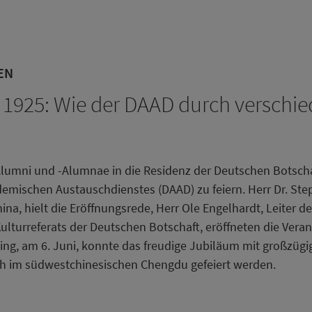
EN
t 1925: Wie der DAAD durch versch
lumni und -Alumnae in die Residenz der Deutschen Botsch
emischen Austauschdienstes (DAAD) zu feiern. Herr Dr. Ste
na, hielt die Eröffnungsrede, Herr Ole Engelhardt, Leiter 
 Kulturreferats der Deutschen Botschaft, eröffneten die Ver
ng, am 6. Juni, konnte das freudige Jubiläum mit großzügi
ch im südwestchinesischen Chengdu gefeiert werden.