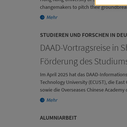
C
changemakers to pitch their groundbreak
D
Mehr
da
an
STUDIEREN UND FORSCHEN IN DE
M
DAAD-Vortragsreise in 
Förderung des Studiums
Notifica
Technisc
Im April 2025 hat das DAAD-Informationsz
N
Technology University (ECUST), die East
D
sowie die Overseases Chinese Academy 
M
Mehr
m
M
ALUMNIARBEIT