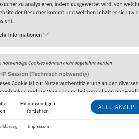
NA
sucher zu analysieren, indem ausgewertet wird, von welch
ebsite
der Besucher kommt und welchen Inhalt er sich (wie
ina vernetzt: Alumni gestalten kul
sieht.
og in Foshan
ehr Informationen
rigen Jubiläums des Deutschen Akademischen Austauschdien
e interkulturelle Stadtführung unter dem Titel „Das Herz v
sterte Gäste aus Deutschland und China erkundeten gemein
h notwendige
sion
Cookies
können nicht abgelehnt werden
le Erkundung mit fachlichem Austausch.
HP
Session
(Technisch notwendig)
ieses
Cookie
ist zur Nutzerauthentifizierung an den diversen
atenbanken und zur Verwendung bei Formularen notwendig
lte
Mit notwendigen
ehr Informationen
ALLE AKZEPT
ren
fortfahren
ding Futures: The 2025 Falling Wall
erklärung
Impressum
 more than a competition; it was a vibrant gathering of mi
h notwendige
instellungen
Cookies
können nicht abgelehnt werden
nology (Guangzhou), the event brought together brilliant e