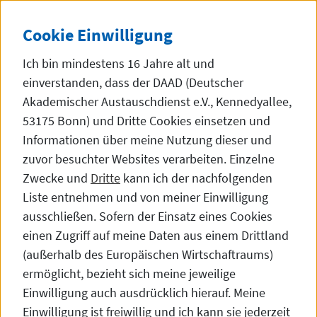
Direkt zum Inhalt
DE
中文
Dunke
SEITE AUF 中文 (
Cookie
Einwilligung
Ich bin mindestens 16 Jahre alt und
einverstanden, dass der DAAD (Deutscher
Akademischer Austauschdienst e.V., Kennedyallee,
53175 Bonn) und Dritte
Cookies
einsetzen und
DAAD-Informationszentrum Shanghai
Informationen über meine Nutzung dieser und
zuvor besuchter
Websites
verarbeiten. Einzelne
Zwecke und
Dritte
kann ich der nachfolgenden
Liste entnehmen und von meiner Einwilligung
Das DAAD-Team in Shanghai
ausschließen. Sofern der Einsatz eines Cookies
einen Zugriff auf meine Daten aus einem Drittland
(außerhalb des Europäischen Wirtschaftraums)
Das DAAD-Team in Shanghai
ermöglicht, bezieht sich meine jeweilige
Einwilligung auch ausdrücklich hierauf. Meine
Einwilligung ist freiwillig und ich kann sie jederzeit