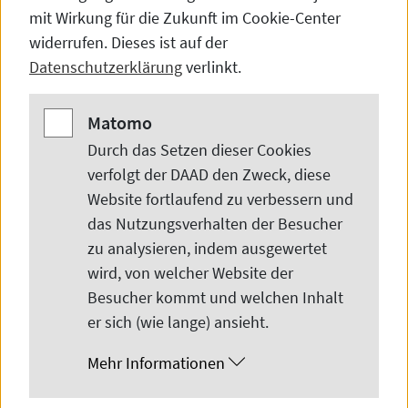
mit Wirkung für die Zukunft im
Cookie-Center
widerrufen. Dieses ist auf der
Datenschutzerklärung
verlinkt.
Matomo
Matomo
©
CopyrightCopyrigh
Durch das Setzen dieser
Cookies
Tobias Zrowotke
verfolgt der DAAD den Zweck, diese
Website
fortlaufend zu verbessern und
Repräsentant IC Shanghai
das Nutzungsverhalten der Besucher
representative.shanghai
daad.de
E-Mail:
zu analysieren, indem ausgewertet
wird, von welcher
Website
der
Besucher kommt und welchen Inhalt
er sich (wie lange) ansieht.
Mehr Informationen