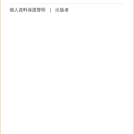
Cookie
技術上必要的Cookies無法拒絕
設定
©
版權所有 DAAD
個人資料保護聲明
出版者
Cookie
設定
(技術上必要)
徐文婕
該
Cookie
將儲存您的
Cookie
設定，避
DAAD上海代表处信息官员
免您每次造訪網頁時顯示
Cookie
使用
marketing.shanghai
daad.de
电子邮箱:
之說明。
更多資訊
通知
技術上必要的Cookies無法拒絕
通知
(技術上必要)
这些 cookie 会保存您的设置，并阻止
以弹出窗口（异常信息、横幅）的形
式每天多次显示信息。
德国高校推广
更多資訊