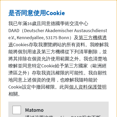
直接前往內容
DE
中文
黑暗模
SEITE AUF DEUTSCH 
是否同意使用
Cookie
我已年滿16歲且同意德國學術交流中心
DAAD（Deutscher Akademischer Austauschdienst
e.V., Kennedyallee, 53175 Bonn
）及
第三方機構透
過
Cookies
存取我瀏覽網站的所有資料。我瞭解我
德国学术交流中心上海代表处
能將個別用途及第三方機構從下列清單刪除，並
將其排除在個資允許使用範圍之外。我也清楚地
瞭解並同意特定
Cookie
給予第三方國家（歐洲經
濟區之外）存取我資訊權限的可能性。我自願性
上海代表处团队
地同意上述個資的使用，也瞭解我隨時能於
Cookie
設定中撤回權限。此與
個人資料保護聲明
相關。
上海代表处团队
Matomo
Matomo