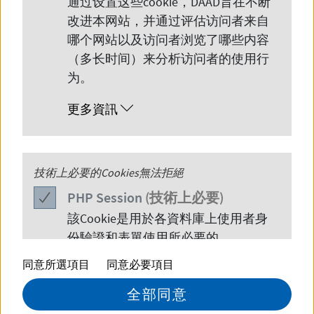
通过设置这些
cookie
，
DAAD
旨在不断
改进本网站，并通过评估访问者来自
哪个网站以及访问者浏览了哪些内容
（多长时间）来分析访问者的使用行
为。
©
版權所有 Tobias Z
更多資訊
江如南
DAAD上海代表处代表
PHP
技術上必要的Cookies無法拒絕
Session
representative.shanghai
daad.de
电子邮箱:
PHP
Session
(技術上必要)
該
Cookie
是用於各資料庫上使用者身
份驗證和表單使用所必要的。
同意所選項目
同意必要項目
更多資訊
全部同意