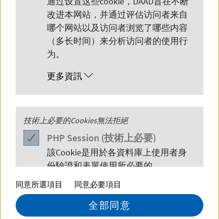
通过设置这些
cookie
，
DAAD
旨在不断
下，我们会在1-4个工作日内回复您的
改进本网站，并通过评估访问者来自
哪个网站以及访问者浏览了哪些内容
邮件。
（多长时间）来分析访问者的使用行
为。
更多資訊
PHP
技術上必要的Cookies無法拒絕
Session
PHP
Session
(技術上必要)
該
Cookie
是用於各資料庫上使用者身
份驗證和表單使用所必要的。
德国高校推广
同意所選項目
同意必要項目
更多資訊
全部同意