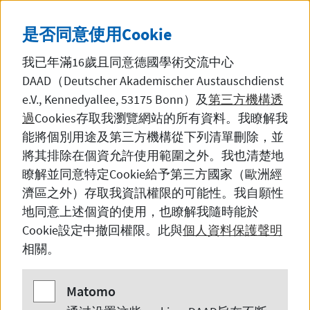
直接前往內容
DE
中文
黑暗模
SEITE AUF DEUTSCH 
是否同意使用
Cookie
我已年滿16歲且同意德國學術交流中心
DAAD（Deutscher Akademischer Austauschdienst
e.V., Kennedyallee, 53175 Bonn
）及
第三方機構透
過
Cookies
存取我瀏覽網站的所有資料。我瞭解我
留学咨询·北京
能將個別用途及第三方機構從下列清單刪除，並
將其排除在個資允許使用範圍之外。我也清楚地
瞭解並同意特定
Cookie
給予第三方國家（歐洲經
濟區之外）存取我資訊權限的可能性。我自願性
预约咨询在德国读博与研究
地同意上述個資的使用，也瞭解我隨時能於
Cookie
設定中撤回權限。此與
個人資料保護聲明
相關。
请您直接发送邮件至
research.beijing@daad.de进行咨询，或
Matomo
Matomo
通过邮件预约线下咨询时间。通常情况