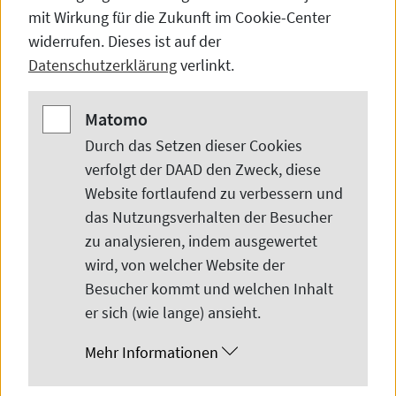
mit Wirkung für die Zukunft im
Cookie-Center
Termins unsere
chinesische Seite
.
widerrufen. Dieses ist auf der
Datenschutzerklärung
verlinkt.
Matomo
Matomo
Durch das Setzen dieser
Cookies
verfolgt der DAAD den Zweck, diese
Website
fortlaufend zu verbessern und
das Nutzungsverhalten der Besucher
zu analysieren, indem ausgewertet
wird, von welcher
Website
der
Anzeigen deutscher Hochschulen
Besucher kommt und welchen Inhalt
er sich (wie lange) ansieht.
Mehr Informationen