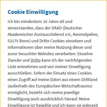
Direkt zum Inhalt
DE
中文
Dunke
SEITE AUF 中文 (
Cookie
Einwilligung
Ich bin mindestens 16 Jahre alt und
einverstanden, dass der DAAD (Deutscher
Akademischer Austauschdienst e.V., Kennedyallee,
53175 Bonn) und Dritte
Cookies
einsetzen und
Studienberatung in Peking
Informationen über meine Nutzung dieser und
zuvor besuchter
Websites
verarbeiten. Einzelne
Zwecke und
Dritte
kann ich der nachfolgenden
Liste entnehmen und von meiner Einwilligung
Promotionsberatung
ausschließen. Sofern der Einsatz eines Cookies
einen Zugriff auf meine Daten aus einem Drittland
(außerhalb des Europäischen Wirtschaftraums)
ermöglicht, bezieht sich meine jeweilige
Einwilligung auch ausdrücklich hierauf. Meine
Bitte besuchen Sie für die Buchung eines
Einwilligung ist freiwillig und ich kann sie jederzeit