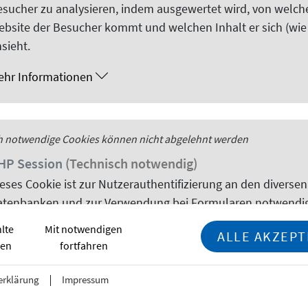
sucher zu analysieren, indem ausgewertet wird, von welch
Shanghai: Unterstützung für Studie
ebsite
der Besucher kommt und welchen Inhalt er sich (wie
sieht.
 in Deutschland
ehr Informationen
AAD-Informationszentrum (IC) Shanghai die East China Normal
versity of Shanghai for Science and Technology.
h notwendige
sion
Cookies
können nicht abgelehnt werden
HP
Session
(Technisch notwendig)
E
ieses
Cookie
ist zur Nutzerauthentifizierung an den diversen
atenbanken und zur Verwendung bei Formularen notwendig
deutscher Studierender in Peking a
lte
Mit notwendigen
ehr Informationen
ALLE AKZEPT
vernetzte die DAAD Außenstelle Peking deutsche Studieren
ren
fortfahren
uns dabei zunächst auf Peking. Aber auch so nahmen mehr a
anstaltung teil.
erklärung
Impressum
h notwendige
instellungen
Cookies
können nicht abgelehnt werden