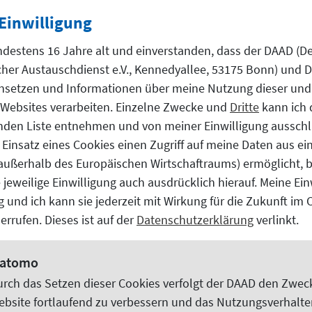
D-Außenstelle (AS) Peking nach Chongqing, um gemeinsam mit
Einwilligung
ity und der Chongqing University eine Vortragsreihe zum T
ndestens 16 Jahre alt und einverstanden, dass der DAAD (D
reterinnen bzw. Vertreter der Universität Bayreuth und der
er Austauschdienst e.V., Kennedyallee, 53175 Bonn) und Dr
nsetzen und Informationen über meine Nutzung dieser und
Websites
verarbeiten. Einzelne Zwecke und
Dritte
kann ich 
nden Liste entnehmen und von meiner Einwilligung ausschl
 Einsatz eines Cookies einen Zugriff auf meine Daten aus e
(außerhalb des Europäischen Wirtschaftraums) ermöglicht, 
er Xi‘an Jiaotong Universität stößt
 jeweilige Einwilligung auch ausdrücklich hierauf. Meine Ein
lig und ich kann sie jederzeit mit Wirkung für die Zukunft im
ademische Austauschdienst (DAAD) Peking zur dritten Weltg
errufen. Dieses ist auf der
Datenschutzerklärung
verlinkt.
 an der Xi’an Jiaotong-Universität eingeladen. Sie nahm a
mfassend die Vorteile eines Studiums in Deutschland vor.
atomo
urch das Setzen dieser
Cookies
verfolgt der DAAD den Zweck
ebsite
fortlaufend zu verbessern und das Nutzungsverhalte
UTSCHLAND