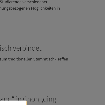
 Studierende verschiedener
schungsbezogenen Möglichkeiten in
sch verbindet
 zum traditionellen Stammtisch-Treffen
land“ in Chongqing