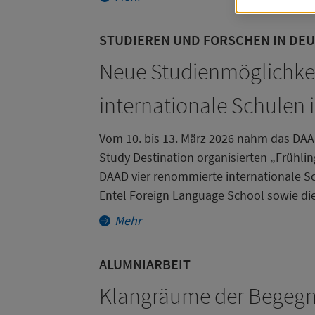
C
D
STUDIEREN UND FORSCHEN IN DE
da
Neue Studienmöglichkeit
an
internationale Schulen
M
Vom 10. bis 13. März 2026 nahm das DAA
Study Destination organisierten „Frühli
Notifica
Technisc
DAAD vier renommierte internationale 
N
Entel Foreign Language School sowie di
D
Mehr
M
m
ALUMNIARBEIT
M
Klangräume der Begegn