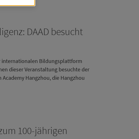
dert,
ch
lligenz: DAAD besucht
 internationalen Bildungsplattform
hmen dieser Veranstaltung besuchte der
wen Academy Hangzhou, die Hangzhou
dass
)
zum 100-jährigen