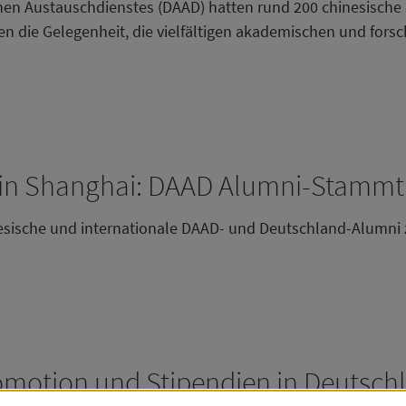
en Austauschdienstes (DAAD) hatten rund 200 chinesische
en die Gelegenheit, die vielfältigen akademischen und for
 Shanghai: DAAD Alumni-Stammti
nesische und internationale DAAD- und Deutschland-Alumni
omotion und Stipendien in Deutsch