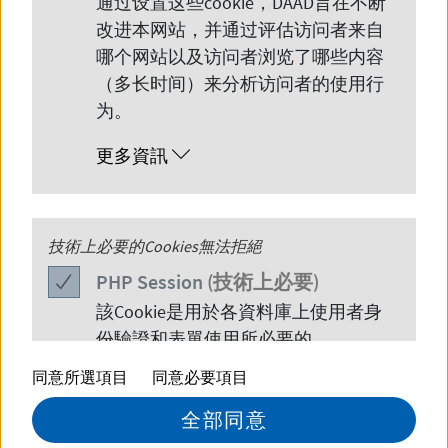
通过设置这些
cookie
，
DAAD
旨在不断
改进本网站，并通过评估访问者来自
哪个网站以及访问者浏览了哪些内容
（多长时间）来分析访问者的使用行
为。
更多資訊
© DAAD/Hagenguth
在日耳曼语言学中教授的语言和文化技
PHP
技術上必要的Cookies無法拒絕
Session
能推动了高校间的流动与对话。日耳曼
PHP
Session
(技術上必要)
语言学专业毕业生在政治、科学和经济
該
Cookie
是用於各資料庫上使用者身
份驗證和表單使用所必要的。
领域承担着重要的媒介作用。DAAD通
过派驻德语讲师到当地保障当地高水平
同意所選項目
同意必要項目
更多資訊
的德语教学。
全部同意