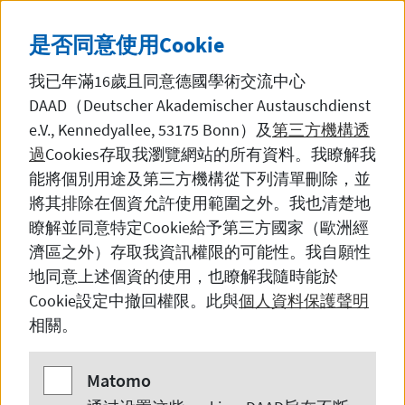
直接前往內容
DE
中文
黑暗模
SEITE AUF DEUTSCH 
是否同意使用
Cookie
我已年滿16歲且同意德國學術交流中心
DAAD（Deutscher Akademischer Austauschdienst
e.V., Kennedyallee, 53175 Bonn
）及
第三方機構透
過
Cookies
存取我瀏覽網站的所有資料。我瞭解我
在中国留学、研究与教学
能將個別用途及第三方機構從下列清單刪除，並
將其排除在個資允許使用範圍之外。我也清楚地
瞭解並同意特定
Cookie
給予第三方國家（歐洲經
濟區之外）存取我資訊權限的可能性。我自願性
日耳曼语言学
地同意上述個資的使用，也瞭解我隨時能於
Cookie
設定中撤回權限。此與
個人資料保護聲明
相關。
Matomo
Matomo