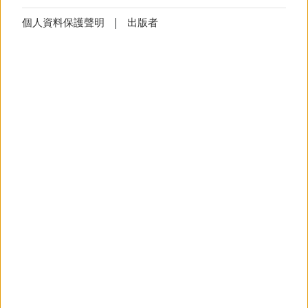
Cookie
技術上必要的Cookies無法拒絕
設定
個人資料保護聲明
出版者
Cookie
設定
(技術上必要)
該
Cookie
將儲存您的
Cookie
設定，避
免您每次造訪網頁時顯示
Cookie
使用
之說明。
更多資訊
©
版
通知
技術上必要的Cookies無法拒絕
崛起中的外国日耳曼语言学
通知
(技術上必要)
日耳曼语言学在中国
这些 cookie 会保存您的设置，并阻止
以弹出窗口（异常信息、横幅）的形
在中国，日耳曼语言学数十年以来都呈现出快速发
式每天多次显示信息。
展的态势。DAAD通过一系列的项目推动这一领域
的发展。
更多資訊