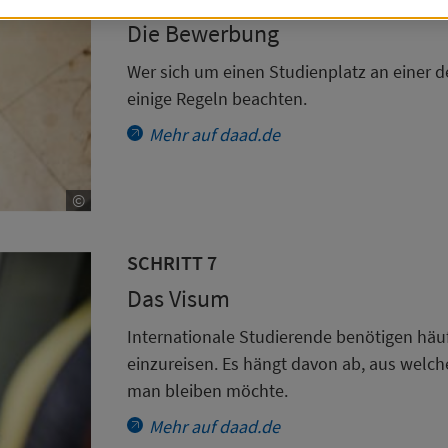
ookie
Einstellungen
(Technisch notwendig)
Die Bewerbung
ieses
Cookie
speichert Ihre
Cookie
-Einstellungen und verhin
Wer sich um einen Studienplatz an einer
ss der Hinweis zur
Cookie
Nutzung bei jedem Websitebesu
einige Regeln beachten.
gezeigt wird.
Mehr auf daad.de
ehr Informationen
©
CopyrightCopyright DAAD/von Allwörden
tions
h notwendige
Cookies
können nicht abgelehnt werden
SCHRITT 7
otifications
(Technisch notwendig)
Das Visum
iese
Cookies
speichern Ihre Einstellungen und verhindern, 
eldungen in Form von Pop-ups (Sondermeldungen, Banner
Internationale Studierende benötigen häu
ehrmals täglich angezeigt werden.
einzureisen. Es hängt davon ab, aus wel
man bleiben möchte.
ehr Informationen
Mehr auf daad.de