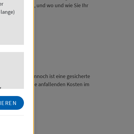
er
rechtzukommen, und wo und wie Sie Ihr
 lange)
gskosten
nicht teuer. Dennoch ist eine gesicherte
 sehr wichtig. Die anfallenden Kosten im
.
IEREN