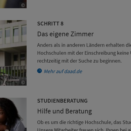
©
CopyrightCopyright DAAD/von Allwörden
SCHRITT 8
Das eigene Zimmer
Anders als in anderen Ländern erhalten d
Hochschulen mit der Einschreibung keine U
rechtzeitig mit der Suche zu beginnen.
Mehr auf daad.de
©
CopyrightCopyright DAAD/von Allwörden
STUDIENBERATUNG
Hilfe und Beratung
Ob es um die richtige Hochschule, das St
Unsere Mitarbeiter freuen sich, Ihnen bei