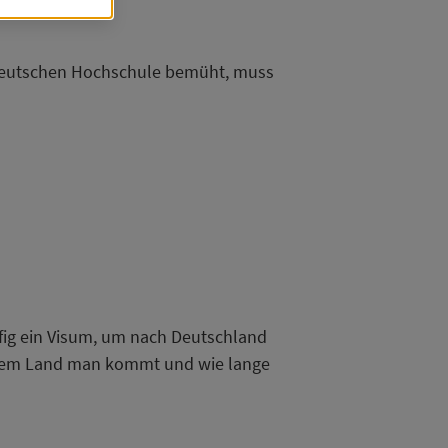
dert,
 deutschen Hochschule bemüht, muss
ch
dass
)
fig ein Visum, um nach Deutschland
chem Land man kommt und wie lange