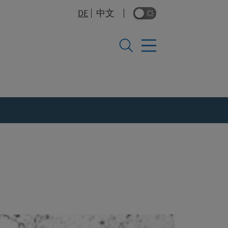
DE
中文
Dunkelmodus-Umsc
SEITE AUF 中文 (中国) ANZEIGEN