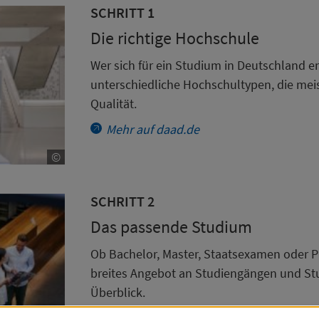
SCHRITT 1
Die richtige Hochschule
Wer sich für ein Studium in Deutschland en
unterschiedliche Hochschultypen, die mei
Qualität.
Mehr auf daad.de
©
CopyrightCopyright DAAD/von Allwörden
SCHRITT 2
Das passende Studium
Ob Bachelor, Master, Staatsexamen oder Pr
breites Angebot an Studiengängen und Stu
Überblick.
Mehr auf daad.de