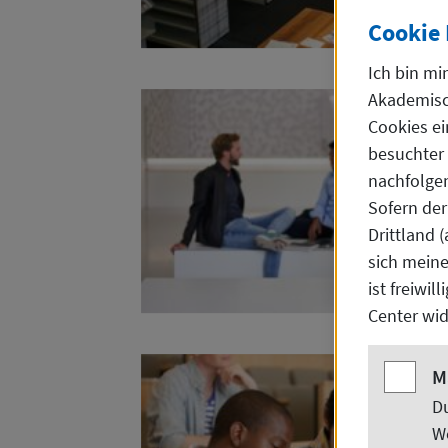
Cookie
Ich bin mi
Akademisch
Cookies
ei
besuchter
nachfolge
Sofern der
Drittland 
sich meine
ist freiwil
Center
wid
Matomo
M
D
W