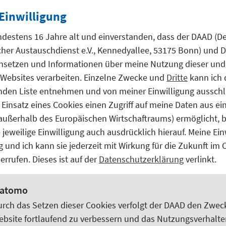
Einwilligung
©
CopyrightCopyright DAAD/von Allwörden
ndestens 16 Jahre alt und einverstanden, dass der DAAD (D
SCHRITT 3
er Austauschdienst e.V., Kennedyallee, 53175 Bonn) und Dr
nsetzen und Informationen über meine Nutzung dieser und
Die Voraussetzungen
Websites
verarbeiten. Einzelne Zwecke und
Dritte
kann ich 
Wer einen ausländischen (Hoch-)Schulabsc
nden Liste entnehmen und von meiner Einwilligung ausschl
Deutschland studieren. Allerdings ist di
 Einsatz eines Cookies einen Zugriff auf meine Daten aus e
Voraussetzungen geknüpft.
(außerhalb des Europäischen Wirtschaftraums) ermöglicht, 
 jeweilige Einwilligung auch ausdrücklich hierauf. Meine Ein
Mehr auf daad.de
lig und ich kann sie jederzeit mit Wirkung für die Zukunft im
©
CopyrightCopyright DAAD/von Allwörden
errufen. Dieses ist auf der
Datenschutzerklärung
verlinkt.
SCHRITT 4
atomo
Deutsch lernen
urch das Setzen dieser
Cookies
verfolgt der DAAD den Zweck
ebsite
fortlaufend zu verbessern und das Nutzungsverhalte
Deutsch lernen lohnt sich. Hier erfahren S