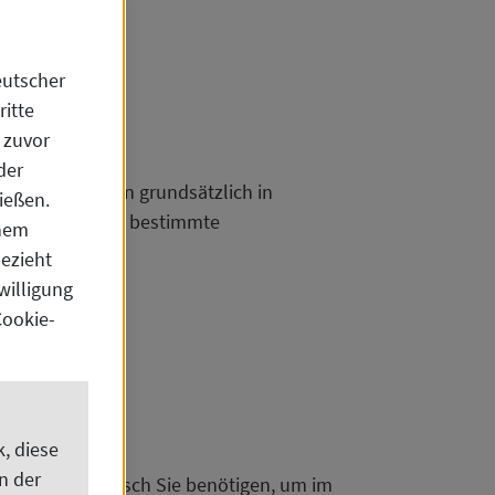
eutscher
itte
 zuvor
der
hluss hat, kann grundsätzlich in
ießen.
e Anerkennung an bestimmte
inem
bezieht
willigung
Cookie-
, diese
n der
ie, wie viel Deutsch Sie benötigen, um im