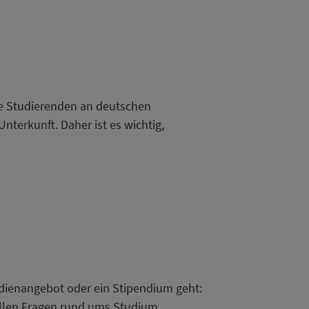
ie Studierenden an deutschen
nterkunft. Daher ist es wichtig,
udienangebot oder ein Stipendium geht:
 allen Fragen rund ums Studium