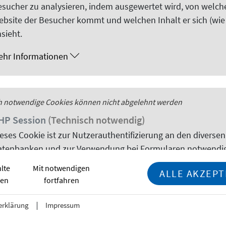
sucher zu analysieren, indem ausgewertet wird, von welch
Studium und im Alltag in Deutschland zu
ebsite
der Besucher kommt und welchen Inhalt er sich (wie
Deutsch verbessern können.
sieht.
Mehr
ehr Informationen
©
CopyrightCopyright GettyImages/MIXA
SCHRITT 5
h notwendige
sion
Cookies
können nicht abgelehnt werden
Ausbildungs- und Lebenshaltun
HP
Session
(Technisch notwendig)
Deutschland ist im europäischen Vergleich 
ieses
Cookie
ist zur Nutzerauthentifizierung an den diversen
Studienfinanzierung für den Studienerfolg
atenbanken und zur Verwendung bei Formularen notwendig
Überblick.
lte
Mit notwendigen
ehr Informationen
ALLE AKZEPT
Mehr auf daad.de
ren
fortfahren
©
CopyrightCopyright DAAD/von Allwörden
erklärung
Impressum
h notwendige
instellungen
Cookies
können nicht abgelehnt werden
SCHRITT 6