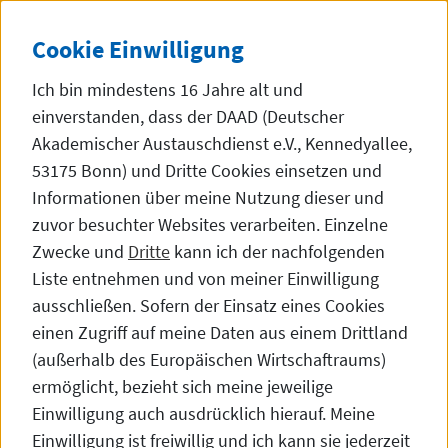
Direkt zum Inhalt
DE
中文
Dunke
SEITE AUF 中文 (
Cookie
Einwilligung
Ich bin mindestens 16 Jahre alt und
einverstanden, dass der DAAD (Deutscher
Akademischer Austauschdienst e.V., Kennedyallee,
53175 Bonn) und Dritte
Cookies
einsetzen und
Über uns
Informationen über meine Nutzung dieser und
zuvor besuchter
Websites
verarbeiten. Einzelne
Zwecke und
Dritte
kann ich der nachfolgenden
Liste entnehmen und von meiner Einwilligung
Veranstaltungen
ausschließen. Sofern der Einsatz eines Cookies
einen Zugriff auf meine Daten aus einem Drittland
(außerhalb des Europäischen Wirtschaftraums)
ermöglicht, bezieht sich meine jeweilige
Einwilligung auch ausdrücklich hierauf. Meine
Einwilligung ist freiwillig und ich kann sie jederzeit