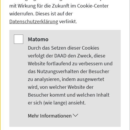
mit Wirkung für die Zukunft im
Cookie-Center
Aktuelle
Vergangene
widerrufen. Dieses ist auf der
Datenschutzerklärung
verlinkt.
Filter
Matomo
Matomo
Durch das Setzen dieser
Cookies
verfolgt der DAAD den Zweck, diese
Thema
Ort
Zeit
Website
fortlaufend zu verbessern und
Typ
Kategorie
das Nutzungsverhalten der Besucher
zu analysieren, indem ausgewertet
Aktive Filter
wird, von welcher
Website
der
Besucher kommt und welchen Inhalt
er sich (wie lange) ansieht.
Shanghai
Mehr Informationen