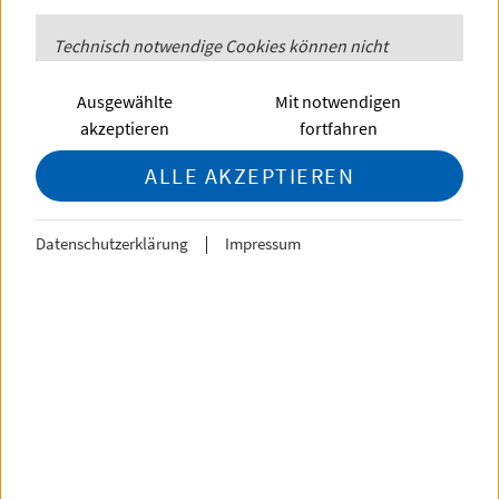
用科学大学课程介绍
PHP
Technisch notwendige
Session
Cookies
können nicht
abgelehnt werden
18. June 2025, 4:00 bis 5:00 Uhr
Ausgewählte
Mit notwendigen
PHP
Session
(Technisch
akzeptieren
fortfahren
Online: Cisco Webex Webinar
notwendig)
Veranstalter: DAAD Shanghai
ALLE AKZEPTIEREN
Dieses
Cookie
ist zur
Nutzerauthentifizierung an den
diversen Datenbanken und zur
Datenschutzerklärung
Impressum
Verwendung bei Formularen
notwendig.
Speaker:
Mehr Informationen
Matthew Fennessy | EQUIS and
Communications Coordinator (University of
Hamburg Business School)
Cookie
Technisch notwendige
Einstellungen
Cookies
können nicht
Rachel Rau | Project Coordinator for Degree
abgelehnt werden