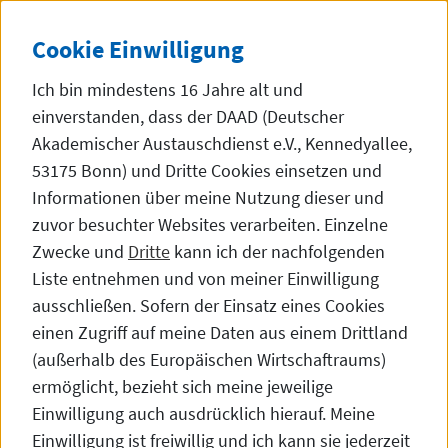
Direkt zum Inhalt
DE
中文
Dunke
SEITE AUF 中文 (
Cookie
Einwilligung
Ich bin mindestens 16 Jahre alt und
einverstanden, dass der DAAD (Deutscher
Akademischer Austauschdienst e.V., Kennedyallee,
53175 Bonn) und Dritte
Cookies
einsetzen und
Veranstaltungen
Informationen über meine Nutzung dieser und
zuvor besuchter
Websites
verarbeiten. Einzelne
Zwecke und
Dritte
kann ich der nachfolgenden
Liste entnehmen und von meiner Einwilligung
Online University Presentation:
ausschließen. Sofern der Einsatz eines Cookies
University of Hamburg,
einen Zugriff auf meine Daten aus einem Drittland
(außerhalb des Europäischen Wirtschaftraums)
Technical University of Applied
ermöglicht, bezieht sich meine jeweilige
Sciences Würzburg-
Einwilligung auch ausdrücklich hierauf. Meine
Einwilligung ist freiwillig und ich kann sie jederzeit