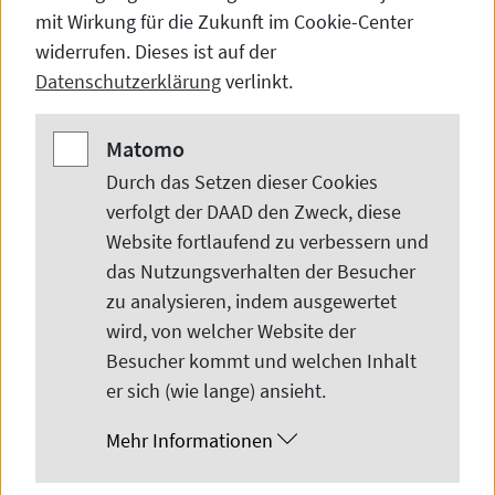
Schweinfurt, Heilbronn
mit Wirkung für die Zukunft im
Cookie-Center
University of Applied Science
widerrufen. Dieses ist auf der
Datenschutzerklärung
verlinkt.
This online presentation is especially for
Matomo
Matomo
Chinese students who are interested
Durch das Setzen dieser
Cookies
study in Germany.
verfolgt der DAAD den Zweck, diese
Website
fortlaufend zu verbessern und
das Nutzungsverhalten der Besucher
zu analysieren, indem ausgewertet
wird, von welcher
Website
der
“在德国学习”在线讲座
Besucher kommt und welchen Inhalt
——汉堡大学、维尔茨
er sich (wie lange) ansieht.
堡-施韦因富特应用科
Mehr Informationen
学大学、海尔布隆应