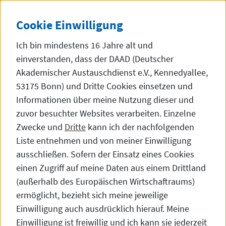
Direkt zum Inhalt
DE
中文
Dunke
SEITE AUF 中文 (
Cookie
Einwilligung
Ich bin mindestens 16 Jahre alt und
einverstanden, dass der DAAD (Deutscher
Akademischer Austauschdienst e.V., Kennedyallee,
53175 Bonn) und Dritte
Cookies
einsetzen und
Aktuelles
Informationen über meine Nutzung dieser und
zuvor besuchter
Websites
verarbeiten. Einzelne
Zwecke und
Dritte
kann ich der nachfolgenden
Liste entnehmen und von meiner Einwilligung
Messe, Lernen und Integrierung:
ausschließen. Sofern der Einsatz eines Cookies
Die Global Learning Week
einen Zugriff auf meine Daten aus einem Drittland
(außerhalb des Europäischen Wirtschaftraums)
ermöglicht, bezieht sich meine jeweilige
Einwilligung auch ausdrücklich hierauf. Meine
Einwilligung ist freiwillig und ich kann sie jederzeit