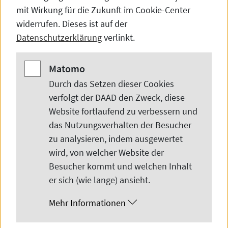
mit Wirkung für die Zukunft im
Cookie-Center
widerrufen. Dieses ist auf der
Datenschutzerklärung
verlinkt.
Matomo
Matomo
Durch das Setzen dieser
Cookies
verfolgt der DAAD den Zweck, diese
© NJU, ZJU, USTC
Website
fortlaufend zu verbessern und
das Nutzungsverhalten der Besucher
zu analysieren, indem ausgewertet
Vom 4. bis 8. November 2024 wurde das
wird, von welcher
Website
der
DAAD-Informationszentrum Shanghai zur
Besucher kommt und welchen Inhalt
Global Learning Week der Yangtze-Delta-
er sich (wie lange) ansieht.
Region eingeladen, die von der Nanjing
Mehr Informationen
University, der Zhejiang University und