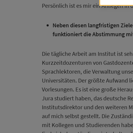
C
Persönlich ist es mir ein Anliegen 
D
da
Neben diesen langfristigen Ziele
an
funktioniert die Abstimmung mi
M
Die tägliche Arbeit am Institut ist 
Kurzzeitdozenturen von Gastdozente
Notifica
Technisc
Sprachlektoren, die Verwaltung unse
Universitäten. Der größte Aufwand l
N
Vorlesungen. Es ist eine große Hera
D
M
Jura studiert haben, das deutsche R
m
Institutsdirektor und den weiteren M
auf mich selbst gestellt. Die Zustän
M
mit Kollegen und Studierenden habe 