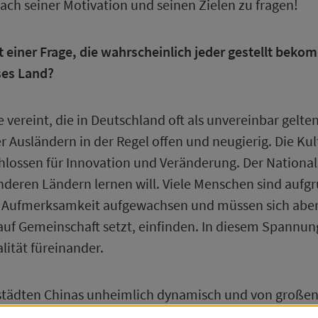
ch seiner Motivation und seinen Zielen zu fragen!
 einer Frage, die wahrscheinlich jeder gestellt bekom
ses Land?
e vereint, die in Deutschland oft als unvereinbar gelt
Ausländern in der Regel offen und neugierig. Die Kultu
chlossen für Innovation und Veränderung. Der Nationals
anderen Ländern lernen will. Viele Menschen sind aufg
en Aufmerksamkeit aufgewachsen und müssen sich aber 
auf Gemeinschaft setzt, einfinden. In diesem Spannung
lität füreinander.
städten Chinas unheimlich dynamisch und von großen 
nntermaßen die innere Einstellung ausschlaggebend 