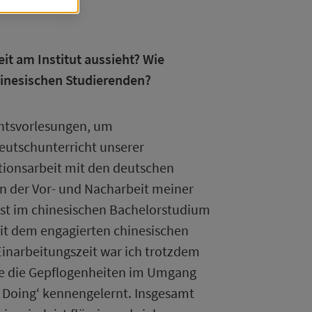
dert,
ch
eit am Institut aussieht? Wie
hinesischen Studierenden?
echtsvorlesungen, um
eutschunterricht unserer
tionsarbeit mit den deutschen
in der Vor- und Nacharbeit meiner
ist im chinesischen Bachelorstudium
dass
)
mit dem engagierten chinesischen
Einarbeitungszeit war ich trotzdem
owie die Gepflogenheiten im Umgang
 Doing‘ kennengelernt. Insgesamt