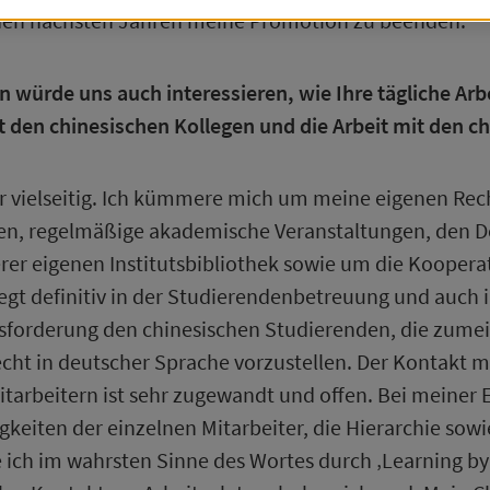
ookie
Einstellungen
(Technisch notwendig)
in den nächsten Jahren meine Promotion zu beenden.
ieses
Cookie
speichert Ihre
Cookie
-Einstellungen und verhin
ss der Hinweis zur
Cookie
Nutzung bei jedem Websitebesu
n würde uns auch interessieren, wie Ihre tägliche Arb
gezeigt wird.
t den chinesischen Kollegen und die Arbeit mit den c
ehr Informationen
sehr vielseitig. Ich kümmere mich um meine eigenen R
n, regelmäßige akademische Veranstaltungen, den D
tions
h notwendige
Cookies
können nicht abgelehnt werden
rer eigenen Institutsbibliothek sowie um die Koopera
iegt definitiv in der Studierendenbetreuung und auch 
otifications
(Technisch notwendig)
usforderung den chinesischen Studierenden, die zume
iese
Cookies
speichern Ihre Einstellungen und verhindern, 
eldungen in Form von Pop-ups (Sondermeldungen, Banner
echt in deutscher Sprache vorzustellen. Der Kontakt 
ehrmals täglich angezeigt werden.
itarbeitern ist sehr zugewandt und offen. Bei meiner 
digkeiten der einzelnen Mitarbeiter, die Hierarchie s
ehr Informationen
ich im wahrsten Sinne des Wortes durch ‚Learning by