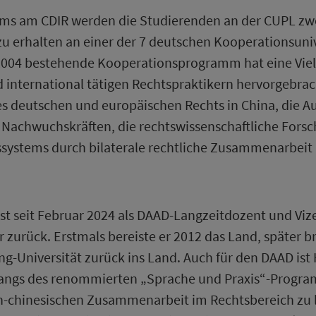
ms am CDIR werden die Studierenden an der CUPL zwei
zu erhalten an einer der 7 deutschen Kooperationsun
 2004 bestehende Kooperationsprogramm hat eine Viel
international tätigen Rechtspraktikern hervorgebracht.
es deutschen und europäischen Rechts in China, die A
en Nachwuchskräften, die rechtswissenschaftliche Fors
ssystems durch bilaterale rechtliche Zusammenarbeit 
rst seit Februar 2024 als DAAD-Langzeitdozent und Vize
r zurück. Erstmals bereiste er 2012 das Land, später b
ing-Universität zurück ins Land. Auch für den DAAD is
rgangs des renommierten „Sprache und Praxis“-Programm
h-chinesischen Zusammenarbeit im Rechtsbereich zu l