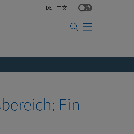
DE
中文
Dunkelmodus-Umsc
SEITE AUF 中文 (中国) ANZEIGEN
bereich: Ein