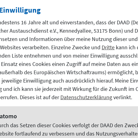
Beispielhaft war heute Morgen der Eingang meines Woh
Einwilligung
über einen Graben springen, um rechtzeitig zu meiner
ndestens 16 Jahre alt und einverstanden, dass der DAAD (D
mich mit dem Taxifahrer über die strenger geworden
er Austauschdienst e.V., Kennedyallee, 53175 Bonn) und Dr
terhalten. Aufgrund eines vor uns anbahnenden Staus
nsetzen und Informationen über meine Nutzung dieser und
ahrers unterwegs ändern können. Viele Improvisation
Websites
verarbeiten. Einzelne Zwecke und
Dritte
kann ich 
e nicht mehr. Für mich gilt das glücklicherweise nich
nden Liste entnehmen und von meiner Einwilligung ausschl
hier lebt in vielerlei Hinsicht auch davon, dass ich m
 Einsatz eines Cookies einen Zugriff auf meine Daten aus e
(außerhalb des Europäischen Wirtschaftraums) ermöglicht, 
keiten im chinesischen Alltag werden zumeist dadur
 jeweilige Einwilligung auch ausdrücklich hierauf. Meine Ein
 ist und die meisten Angelegenheiten äußerst bequem zu
lig und ich kann sie jederzeit mit Wirkung für die Zukunft im
sher eindeutig im Vordergrund. Ich bin gespannt wie si
errufen. Dieses ist auf der
Datenschutzerklärung
verlinkt.
 weiterentwickeln wird.
atomo
, das Sie als deutscher Vizedirektor maßgeblich mit p
urch das Setzen dieser
Cookies
verfolgt der DAAD den Zweck
5 Jahre?
ebsite
fortlaufend zu verbessern und das Nutzungsverhalte