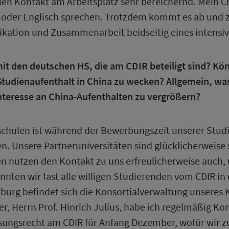
len Kontakt am Arbeitsplatz sehr bereichernd. Mein Chi
oder Englisch sprechen. Trotzdem kommt es ab und z
kation und Zusammenarbeit beidseitig eines intensiv
t den deutschen HS, die am CDIR beteiligt sind? Kön
 Studienaufenthalt in China zu wecken? Allgemein, w
teresse an China-Aufenthalten zu vergrößern?
chulen ist während der Bewerbungszeit unserer Stud
. Unsere Partneruniversitäten sind glücklicherweise
n nutzen den Kontakt zu uns erfreulicherweise auch,
onnten wir fast alle willigen Studierenden vom CDIR i
mburg befindet sich die Konsortialverwaltung unsere
 Herrn Prof. Hinrich Julius, habe ich regelmäßig Kon
ungsrecht am CDIR für Anfang Dezember, wofür wir z