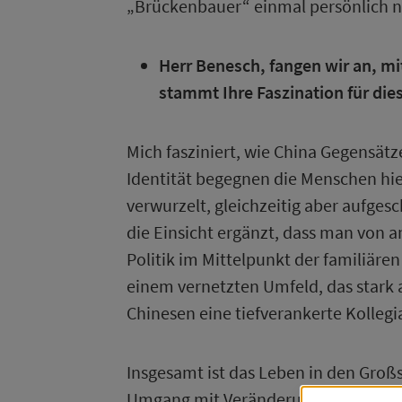
„Brückenbauer“ einmal persönlich na
Herr Benesch, fangen wir an, mit
stammt Ihre Faszination für die
Mich fasziniert, wie China Gegensätz
Identität begegnen die Menschen hier 
verwurzelt, gleichzeitig aber aufges
die Einsicht ergänzt, dass man von 
Politik im Mittelpunkt der familiär
einem vernetzten Umfeld, das stark 
Chinesen eine tiefverankerte Kollegia
Insgesamt ist das Leben in den Groß
Umgang mit Veränderungen ist beka