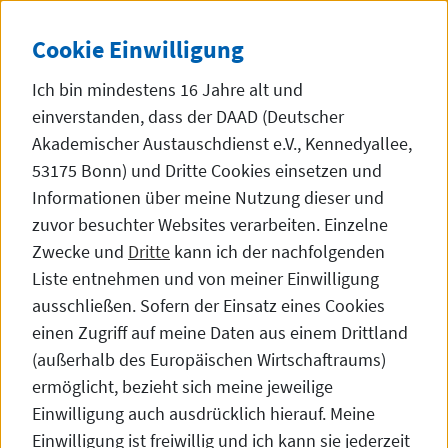
Direkt zum Inhalt
DE
中文
Dunke
SEITE AUF 中文 (
Cookie
Einwilligung
Ich bin mindestens 16 Jahre alt und
einverstanden, dass der DAAD (Deutscher
Akademischer Austauschdienst e.V., Kennedyallee,
53175 Bonn) und Dritte
Cookies
einsetzen und
Aktuelles
Informationen über meine Nutzung dieser und
zuvor besuchter
Websites
verarbeiten. Einzelne
Zwecke und
Dritte
kann ich der nachfolgenden
Liste entnehmen und von meiner Einwilligung
100 Jahre DAAD: Interview mit
ausschließen. Sofern der Einsatz eines Cookies
DAAD-Alumni/Alumnae- Prof.
einen Zugriff auf meine Daten aus einem Drittland
(außerhalb des Europäischen Wirtschaftraums)
Meng Guangwen
ermöglicht, bezieht sich meine jeweilige
Einwilligung auch ausdrücklich hierauf. Meine
Einwilligung ist freiwillig und ich kann sie jederzeit