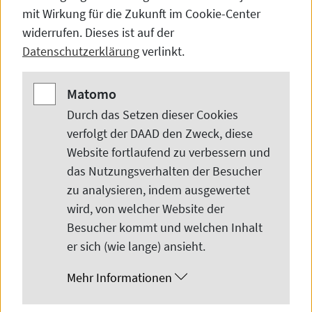
mit Wirkung für die Zukunft im
Cookie-Center
widerrufen. Dieses ist auf der
Datenschutzerklärung
verlinkt.
Matomo
Matomo
Durch das Setzen dieser
Cookies
verfolgt der DAAD den Zweck, diese
Website
fortlaufend zu verbessern und
das Nutzungsverhalten der Besucher
© DAAD
zu analysieren, indem ausgewertet
wird, von welcher
Website
der
1925 war die Geburtsstunde des heutigen
Besucher kommt und welchen Inhalt
Deutschen Akademischen
er sich (wie lange) ansieht.
Austauschdienstes. In den folgenden 100
Mehr Informationen
Jahren bis zum heutigen Tag hat der