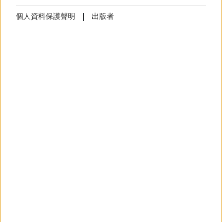
富有德式风情的申德勒加油站德餐餐厅
Cookie
技術上必要的Cookies無法拒絕
設定
個人資料保護聲明
出版者
举办，餐厅距离繁华的南京路与知名外
Cookie
設定
(技術上必要)
滩步道仅几步之遥。
該
Cookie
將儲存您的
Cookie
設定，避
免您每次造訪網頁時顯示
Cookie
使用
之說明。
当晚现场交流氛围热烈，旧友重逢畅谈、新朋
结识互通资源。来自各行各业、拥有不同留德
更多資訊
求学与从业背景的校友们充分交流，搭建宝贵
人脉，共同探讨未来各类合作构想。大家分享
多元职业发展路径的亲身经历、了解DAAD现行
通知
技術上必要的Cookies無法拒絕
资助项目资讯，同时围绕中德学术当下发展态
通知
(技術上必要)
势展开探讨，整场交流充实鲜活、启发性十
这些 cookie 会保存您的设置，并阻止
足。
以弹出窗口（异常信息、横幅）的形
式每天多次显示信息。
出席本次活动的人员包括DAAD上海代表处工作
更多資訊