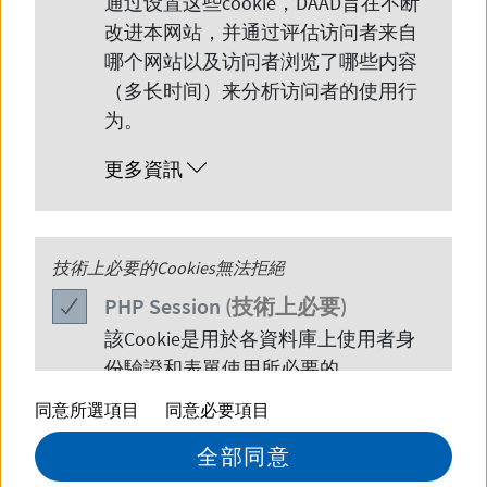
通过设置这些
cookie
，
DAAD
旨在不断
改进本网站，并通过评估访问者来自
哪个网站以及访问者浏览了哪些内容
（多长时间）来分析访问者的使用行
为。
更多資訊
© DAAD
PHP
技術上必要的Cookies無法拒絕
Session
2026 年 5 月 29 日，约 30 位来自于中国
PHP
Session
(技術上必要)
及国际DAAD校友及留德各界人士齐聚
該
Cookie
是用於各資料庫上使用者身
份驗證和表單使用所必要的。
上海，参加德国学术交流中心
同意所選項目
同意必要項目
（DAAD）年度传统校友聚会活动。本
更多資訊
次活动由DAAD上海代表处主办，选址
全部同意