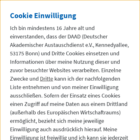
Direkt zum Inhalt
DE
中文
Dunke
SEITE AUF 中文 (
Cookie
Einwilligung
Ich bin mindestens 16 Jahre alt und
einverstanden, dass der DAAD (Deutscher
Akademischer Austauschdienst e.V., Kennedyallee,
53175 Bonn) und Dritte
Cookies
einsetzen und
Startseite
Informationen über meine Nutzung dieser und
zuvor besuchter
Websites
verarbeiten. Einzelne
Zwecke und
Dritte
kann ich der nachfolgenden
Liste entnehmen und von meiner Einwilligung
Kooperationen mit
ausschließen. Sofern der Einsatz eines Cookies
Hochschulen
einen Zugriff auf meine Daten aus einem Drittland
(außerhalb des Europäischen Wirtschaftraums)
ermöglicht, bezieht sich meine jeweilige
Einwilligung auch ausdrücklich hierauf. Meine
Einwilligung ist freiwillig und ich kann sie jederzeit