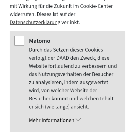
mit Wirkung für die Zukunft im
Cookie-Center
widerrufen. Dieses ist auf der
Datenschutzerklärung
verlinkt.
Matomo
Matomo
Durch das Setzen dieser
Cookies
verfolgt der DAAD den Zweck, diese
© DAAD/Wenzel
Website
fortlaufend zu verbessern und
das Nutzungsverhalten der Besucher
zu analysieren, indem ausgewertet
Hochschulen in Deutschland und in der
wird, von welcher
Website
der
ganzen Welt pflegen ein internationales
Besucher kommt und welchen Inhalt
Netzwerk an Kontakten zu
er sich (wie lange) ansieht.
Partnereinrichtungen. Mit seinen
Mehr Informationen
Förderprogrammen lädt der DAAD die