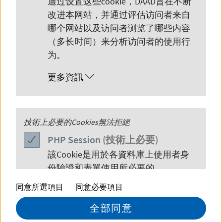
通过设置这些
cookie
，
DAAD
旨在不断
改进本网站，并通过评估访问者来自
哪个网站以及访问者浏览了哪些内容
（多长时间）来分析访问者的使用行
为。
更多資訊
大家共同度过了充实的、激动人心的一天，满载而
归。
PHP
技術上必要的Cookies無法拒絕
Session
© DAAD
PHP
Session
(技術上必要)
該
Cookie
是用於各資料庫上使用者身
DAAD广州代表处很高兴在此向您介绍
份驗證和表單使用所必要的。
我们最近于 2024 年 5 月 25 日在佛山举
同意所選項目
同意必要項目
更多資訊
办的 DAAD广东省留德校友聚会。这场
全部同意
特别的活动为参与者们提供了独到的视