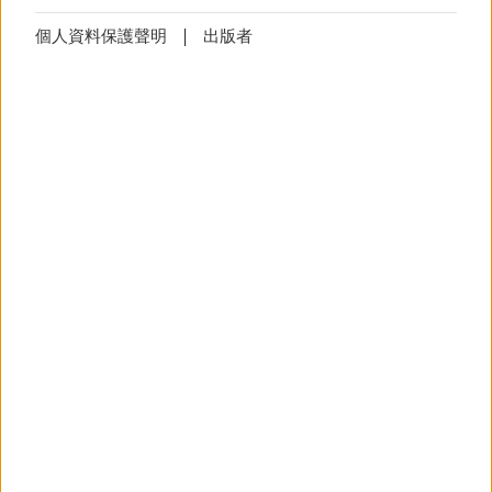
角，让他们了解到科技与创新的迷人世
Cookie
技術上必要的Cookies無法拒絕
設定
個人資料保護聲明
出版者
界。
Cookie
設定
(技術上必要)
該
Cookie
將儲存您的
Cookie
設定，避
免您每次造訪網頁時顯示
Cookie
使用
宝采公司的先进印刷技术
之說明。
更多資訊
我们首先参观了现代印刷技术领域的领先企业
宝采公司，该公司给我们留下了非常深刻印
象。宝采公司开发了革命性的工艺，重新定义
通知
技術上必要的Cookies無法拒絕
了印刷流程。他们的高精度印刷机采用先进的
通知
(技術上必要)
材料和技术，不仅确保了卓越的印刷质量，而
这些 cookie 会保存您的设置，并阻止
且实现了高效率和可持续发展。通过参观宝采
以弹出窗口（异常信息、横幅）的形
公司，我们更加清晰地了解到技术创新如何推
式每天多次显示信息。
动印刷业的进步并为印刷业设立新标准。
更多資訊