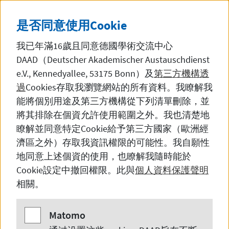
直接前往內容
DE
中文
黑暗模
SEITE AUF DEUTSCH 
是否同意使用
Cookie
我已年滿16歲且同意德國學術交流中心
DAAD（Deutscher Akademischer Austauschdienst
e.V., Kennedyallee, 53175 Bonn
）及
第三方機構透
過
Cookies
存取我瀏覽網站的所有資料。我瞭解我
新闻
能將個別用途及第三方機構從下列清單刪除，並
將其排除在個資允許使用範圍之外。我也清楚地
瞭解並同意特定
Cookie
給予第三方國家（歐洲經
濟區之外）存取我資訊權限的可能性。我自願性
DAAD Alumni Connect: 科技，
地同意上述個資的使用，也瞭解我隨時能於
创新与交流
Cookie
設定中撤回權限。此與
個人資料保護聲明
相關。
Matomo
Matomo