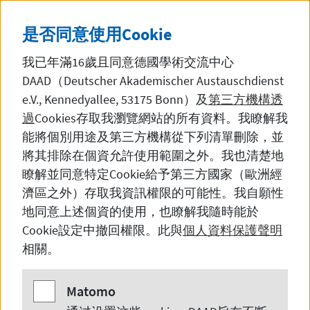
直接前往內容
DE
中文
黑暗模
SEITE AUF DEUTSCH 
是否同意使用
Cookie
我已年滿16歲且同意德國學術交流中心
DAAD（Deutscher Akademischer Austauschdienst
e.V., Kennedyallee, 53175 Bonn
）及
第三方機構透
過
Cookies
存取我瀏覽網站的所有資料。我瞭解我
新闻
能將個別用途及第三方機構從下列清單刪除，並
將其排除在個資允許使用範圍之外。我也清楚地
瞭解並同意特定
Cookie
給予第三方國家（歐洲經
濟區之外）存取我資訊權限的可能性。我自願性
交流联谊：DAAD 上海代表处
地同意上述個資的使用，也瞭解我隨時能於
本年度第二次在沪德国学者
Cookie
設定中撤回權限。此與
個人資料保護聲明
相關。
交流会
Matomo
Matomo