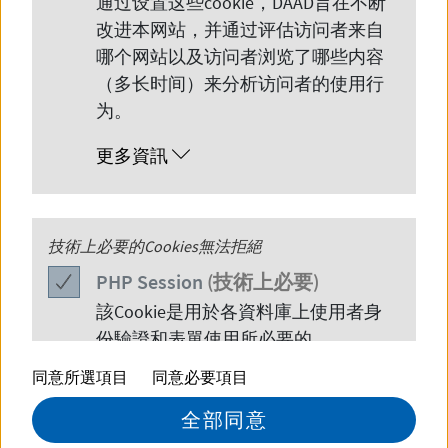
通过设置这些
cookie
，
DAAD
旨在不断
改进本网站，并通过评估访问者来自
哪个网站以及访问者浏览了哪些内容
（多长时间）来分析访问者的使用行
为。
更多資訊
PHP
技術上必要的Cookies無法拒絕
Session
© DAAD
PHP
Session
(技術上必要)
該
Cookie
是用於各資料庫上使用者身
2026 年 6 月 26 日，德国学术交流中心
份驗證和表單使用所必要的。
（DAAD）上海代表处举办了今年第二
同意所選項目
同意必要項目
更多資訊
场在沪德国学者线下联谊交流会。
全部同意