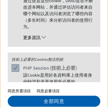
通过设置这些
cookie
，
DAAD
旨在不断
日。本次的欧洲风情街活动，以 “品质
改进本网站，并通过评估访问者来自
哪个网站以及访问者浏览了哪些内容
生活 “为中心主题。
（多长时间）来分析访问者的使用行
为。
更多資訊
PHP
技術上必要的Cookies無法拒絕
Session
PHP
Session
(技術上必要)
該
Cookie
是用於各資料庫上使用者身
份驗證和表單使用所必要的。
同意所選項目
同意必要項目
更多資訊
全部同意
© DAAD