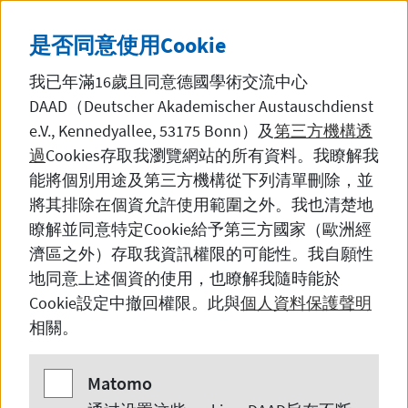
直接前往內容
DE
中文
黑暗模
SEITE AUF DEUTSCH 
是否同意使用
Cookie
我已年滿16歲且同意德國學術交流中心
DAAD（Deutscher Akademischer Austauschdienst
e.V., Kennedyallee, 53175 Bonn
）及
第三方機構透
過
Cookies
存取我瀏覽網站的所有資料。我瞭解我
新闻
能將個別用途及第三方機構從下列清單刪除，並
將其排除在個資允許使用範圍之外。我也清楚地
瞭解並同意特定
Cookie
給予第三方國家（歐洲經
濟區之外）存取我資訊權限的可能性。我自願性
欧洲风情街在广州
地同意上述個資的使用，也瞭解我隨時能於
Cookie
設定中撤回權限。此與
個人資料保護聲明
相關。
2024年4 月 20 日，广州沙面岛举行了一
场令人印象深刻的活动——“欧洲风情
Matomo
Matomo
街”，以庆祝即将到来的 5 月 9 日欧洲