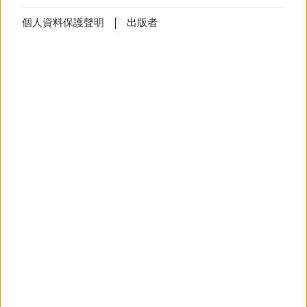
Cookie
技術上必要的Cookies無法拒絕
設定
個人資料保護聲明
出版者
欧盟驻华Jorge Toledo大使和比利时驻广州Wim
Cookie
設定
(技術上必要)
Peters总领事为广州欧洲风情街正式揭幕。参
該
Cookie
將儲存您的
Cookie
設定，避
观者有机会参观欧盟成员国的 27 个展台，这些
免您每次造訪網頁時顯示
Cookie
使用
展台展示了欧盟成员国的文化多样性、可持续
之說明。
性和包容性。所有的致辞都被翻译成了手语。
本次活动特别关注垃圾分类和回收利用主题。
更多資訊
德国展台由德国驻广州总领事馆主办，并得到
通知
技術上必要的Cookies無法拒絕
了德国学术交流中心（DAAD）和歌德语言学习
中心等机构的大力支持。参观者们收到了各式
通知
(技術上必要)
各样的纪念品，并有机会在互动幸运转盘上测
这些 cookie 会保存您的设置，并阻止
试自己对德国的了解程度。
以弹出窗口（异常信息、横幅）的形
式每天多次显示信息。
更多資訊